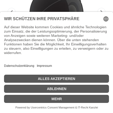
Axis TQ6802 - Kamerakuppel - klar -
für AXIS
AXIS TQ6802 - Kamerakuppel - klar - für AXIS Q6125-LE PTZ
Network Camera 50Hz, Q6125-LE PTZ Network Camera 60Hz
Zeige Preise inklusiv MwSt. (Brutto)
182,42
€
inkl. MwSt.