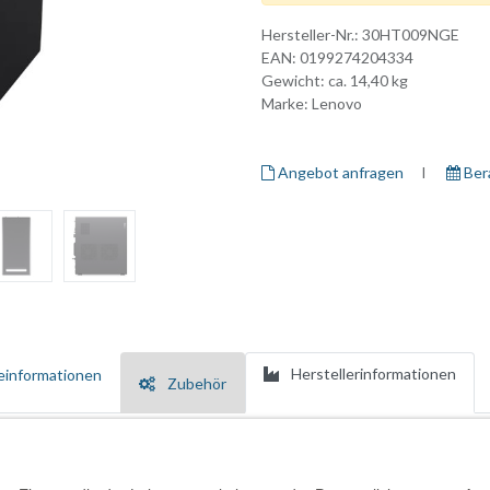
Hersteller-Nr.:
30HT009NGE
EAN:
0199274204334
Gewicht: ca.
14,40
kg
Marke:
Lenovo
Angebot anfragen
I ​
Ber
Herstellerinformationen
einformationen
Zubehör
EN