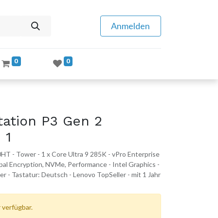
Anmelden
0
0
tation P3 Gen 2
 1
T - Tower - 1 x Core Ultra 9 285K - vPro Enterprise
al Encryption, NVMe, Performance - Intel Graphics -
er - Tastatur: Deutsch - Lenovo TopSeller - mit 1 Jahr
 verfügbar.