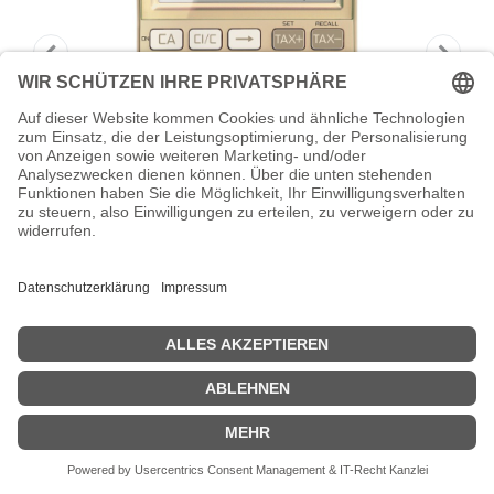
Canon KS-125KB - Desktop-
Taschenrechner - 12
Canon KS-125KB - Desktop-Taschenrechner - 12 Stellen -
Solarpanel, Batterie - Gold
Zeige Preise inklusiv MwSt. (Brutto)
15,48
€
inkl. MwSt.