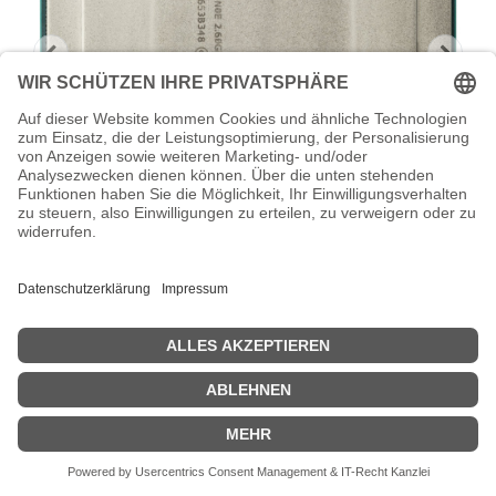
HPE Intel Xeon Gold 6230R - 2.1 GHz -
26 Kerne
Intel Xeon Gold 6230R - 2.1 GHz - 26 Kerne - 35.75 MB Cache-
Speicher - für Workstation Z6 G4
Zeige Preise inklusiv MwSt. (Brutto)
5.948,67
€
inkl. MwSt.