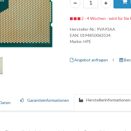
2 - 4 Wochen - wird für Sie 
Hersteller-Nr.:
9VA93AA
EAN:
0194850063534
Marke:
HPE
Angebot anfragen
I ​
Ber
Herstellerinformationen
Garantieinformationen
Daten
 Sie die Prozessorleistung Ihrer Workstation maximieren können.