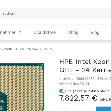
rnehmen
CloudStore
Shop
Blog
 6248R - 3 GHz - 24 Kerne - 35.75
HPE Intel Xeon
GHz - 24 Kerne
Intel Xeon Gold 6248R - 3 GHz - 
Workstation Z8 G4
Zeige Preise inklusiv MwSt. 
7.822,57
€
inkl.