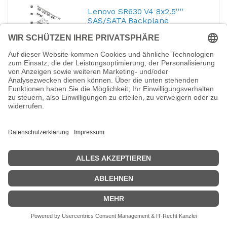
Lenovo SR630 V4 8x2.5''''
SAS/SATA Backplane
Hersteller-Nr.:
4XH7A96833
EAN:
0889488748341
Lenovo - Server 8-Bay 2,5" SAS/SATA
Backplane-Kit
139,84
€
Zebra 2 yr Z1C Essential ZT231
ZT231 RFID NBD Onsite NA UK
IE Benelux only
Hersteller-Nr.:
Z1R1-ZT231-2C0
Zebra 2 yr Z1C Essential ZT231 ZT231
RFID NBD Onsite NA UK IE Benelux only -
Zebra Z1R1-ZT231-2C0. Zeitraum: 2
Jahr(e) - Typ: Vor Ort
717,18
€