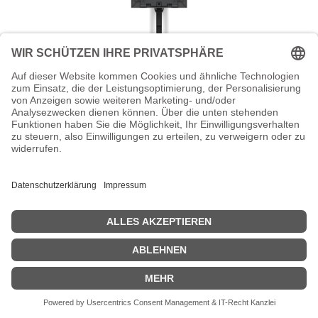
Dell Pro Slim All-in-One Stand - OSS25
- Monitor-/Desktop-Ständer (19"-27")
Dell Pro Slim All-in-One Stand - OSS25 - Monitor-/Desktop-
Ständer (19"-27") - Silber - für Pro Slim Plus QBS1250, Slim
QCS1250, Slim QCS1255
Zeige Preise inklusiv MwSt. (Brutto)