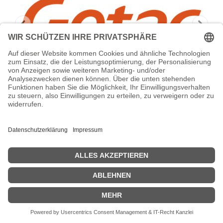
GETAC Vehicle Adapter - Auto-Netzteil
- 12
Getac Vehicle Adapter - Auto-Netzteil - 12 - 16 V - 22 Watt - für
Getac ZX70, ZX70 Premium
Zeige Preise inklusiv MwSt. (Brutto)
71,72
€
inkl. MwSt.