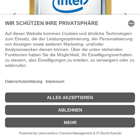
HPE Intel Xeon 6530P - 2.3 GHz - 32
Kerne - 144 MB
Intel Xeon 6530P - 2.3 GHz - 32 Kerne - 144 MB Cache-Speicher
Zeige Preise inklusiv MwSt. (Brutto)
3.797,79
€
inkl. MwSt.