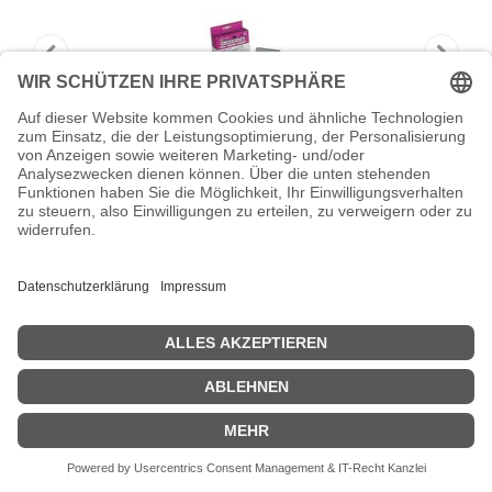
Brother Austauschkissen - Blau - 27 x
70 mm
Brother - Austauschkissen - Blau - 27 x 70 mm - für StampCreator
SC-200PC
Zeige Preise inklusiv MwSt. (Brutto)
17,49
€
inkl. MwSt.