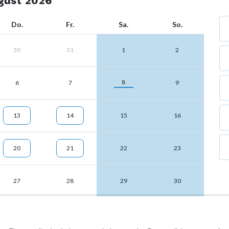
gust 2026
Do.
Fr.
Sa.
So.
30
31
1
2
8
6
7
9
13
14
15
16
20
21
22
23
27
28
29
30
3
4
5
6