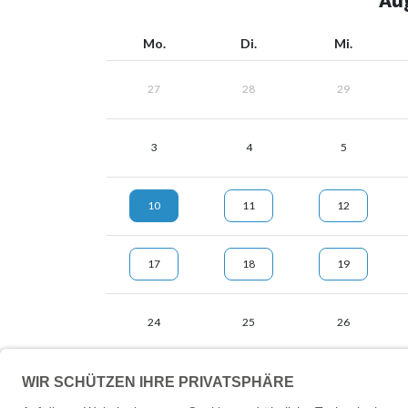
Au
Mo.
Di.
Mi.
27
28
29
3
4
5
10
11
12
17
18
19
24
25
26
31
1
2