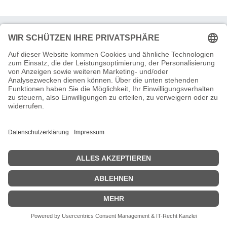
Ich wünsche ein
*
Beratungstermin Online
Beratungstermin vor Ort
Kontakt per E-Mail
Rückruf
Vergleichsangebot
Rückfrage zu Artikel
Firma
*
PLZ
Stadt