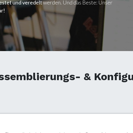
testet und veredelt
werden. Und das Beste: Unser
ar!
semblierungs- & Konfigu