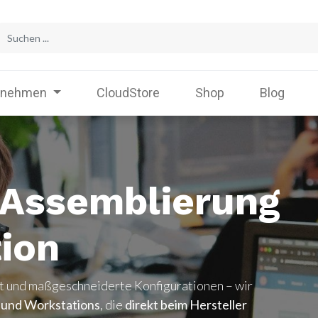
rnehmen
CloudStore
Shop
Blog
e Assemblierung
tion
it und maßgeschneiderte Konfigurationen – wir
 und Workstations
, die
direkt beim Hersteller