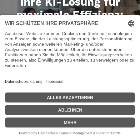
Ihre KI-Lösung für
maximale Effizienz:
Managed Service KI
Entdecken Sie den Rundum-Service von Cyclotron
Jetzt ab 79 € mtl. sichern!*