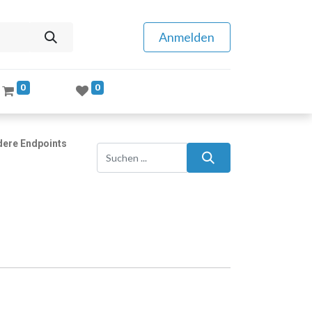
Anmelden
0
0
dere Endpoints