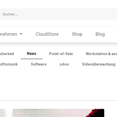
rnehmen
CloudStore
Shop
Blog
News
icherheit
Point-of-Sale
Workstation & an
nftsmusik
Software
odoo
Videoüberwachung