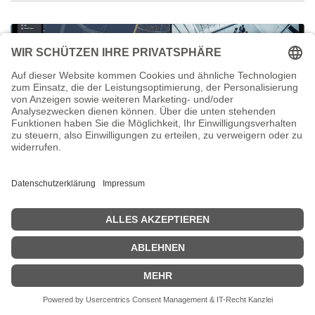
Erfolgreiche Zertifizierung
Wir freuen uns, einen weiteren Qualifikationsmeilenstein in unserem
Team bekannt zu geben: Unser Mitarbeiter Sven Rasel hat gestern
erfolgreich die Zertifizierung zum Synology Surveillance Architect a...
Data
Retail
Sicherheit
Storage
Videoüberwachung
07.05.2026
Rufen Sie uns an