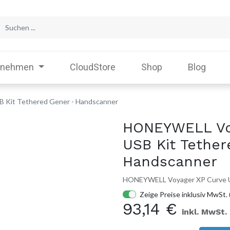
rnehmen
CloudStore
Shop
Blog
Kit Tethered Gener - Handscanner
HONEYWELL Vo
USB Kit Tether
Handscanner
HONEYWELL Voyager XP Curve US
Zeige Preise inklusiv MwSt. 
93,14
€
inkl. MwSt.