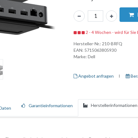
2 - 4 Wochen - wird für Sie 
Hersteller-Nr.:
210-BRFQ
EAN:
5715063805930
Marke:
Dell
Angebot anfragen
I ​
Ber
Herstellerinformationen
Garantieinformationen
Daten
duktivität durch eine Vielzahl von Anschlussmöglichkeiten zu steigern.
tlose Verbindung zu verschiedenen Geräten. Sie unterstützt mehrere Vi
ier Bildschirmen mit Auflösungen von bis zu 6K. Die Dockingstation bi