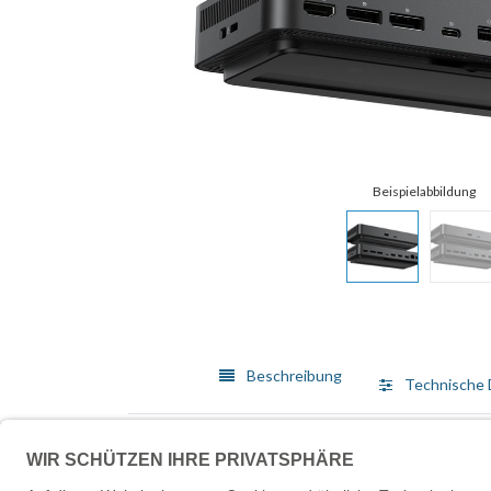
Beschreibung
Technische 
Die Dell Pro Dock WD25 wurde entwickelt, um die Pro
von 90 cm ermöglicht diese Dockingstation eine nah
USB-C, und ermöglicht so den Anschluss von bis zu v