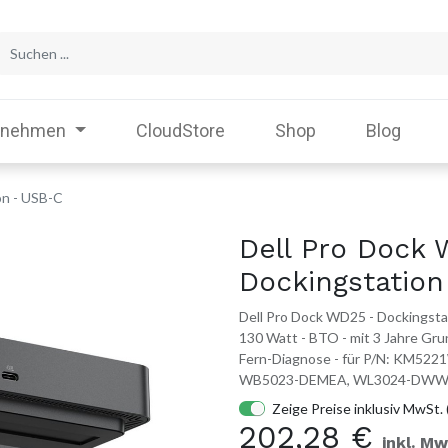
rnehmen
CloudStore
Shop
Blog
on - USB-C
Dell Pro Dock
Dockingstatio
Dell Pro Dock WD25 - Dockingstat
130 Watt - BTO - mit 3 Jahre Gr
Fern-Diagnose - für P/N: KM5
WB5023-DEMEA, WL3024-DWW
Zeige Preise inklusiv MwSt. 
202,28
€
inkl. Mw