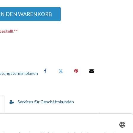
IN DEN WARENKORB
bestellt**
atungstermin planen
Services für Geschäftskunden
 Mit ihrem integrierten USB-C-Kabel und einer Länge
deoschnittstellen, darunter HDMI, DisplayPort und
etet eine hochwertige Videoausgabe und eine robuste