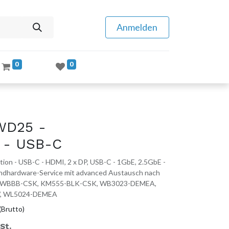
Anmelden
0
0
 WD25 -
n - USB-C
ion - USB-C - HDMI, 2 x DP, USB-C - 1GbE, 2.5GbE -
undhardware-Service mit advanced Austausch nach
221WBBB-CSK, KM555-BLK-CSK, WB3023-DEMEA,
, WL5024-DEMEA
(Brutto)
St.