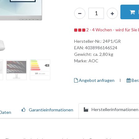
2 - 4 Wochen - wird für Sie 
Hersteller-Nr.:
24P1/GR
EAN:
4038986146524
Gewicht: ca.
2,80
kg
Marke:
AOC
Angebot anfragen
I ​
Ber
Herstellerinformationen
Garantieinformationen
Daten
 hilft Ihnen nicht nur dabei, Müdigkeit zu reduzieren und Ihren Körper
nisse erzielen.