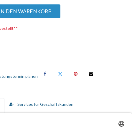
IN DEN WARENKORB
bestellt**
atungstermin planen
Services für Geschäftskunden
 gesund zu halten. Es hilft Ihnen und Ihrem Team