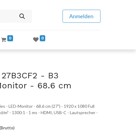
Anmelden
0
0
 27B3CF2 - B3
onitor - 68.6 cm
s - LED-Monitor - 68.6 cm (27") - 1920 x 1080 Full
d/m² - 1300:1 - 1 ms - HDMI, USB-C - Lautsprecher -
(Brutto)