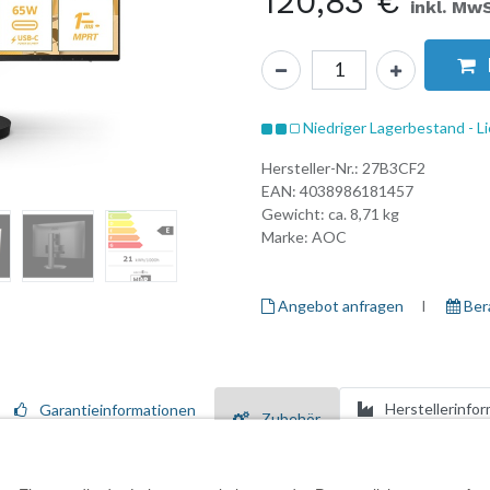
120,83
€
inkl. MwS
Niedriger Lagerbestand - Li
Hersteller-Nr.:
27B3CF2
EAN:
4038986181457
Gewicht: ca.
8,71
kg
Marke:
AOC
Angebot anfragen
I ​
Ber
Herstellerinfo
Garantieinformationen
Zubehör