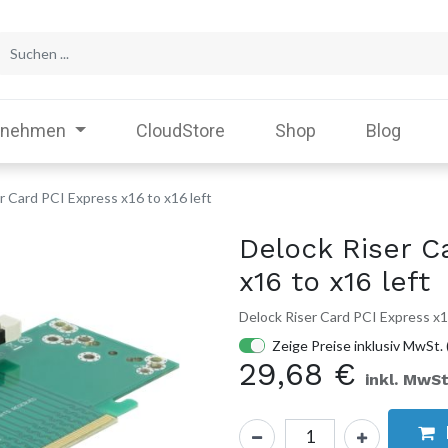
rnehmen
CloudStore
Shop
Blog
r Card PCI Express x16 to x16 left
Delock Riser C
x16 to x16 left
Delock Riser Card PCI Express x16
Zeige Preise inklusiv MwSt. 
29,68
€
inkl. MwSt