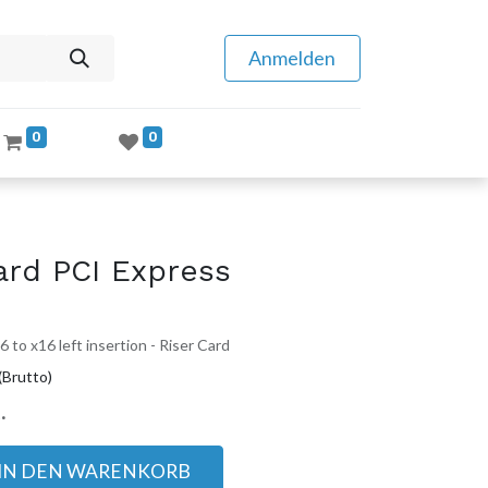
Anmelden
0
0
ard PCI Express
 to x16 left insertion - Riser Card
(Brutto)
.
IN DEN WARENKORB