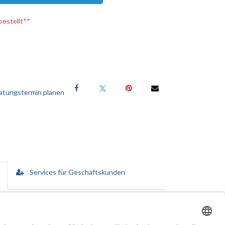
bestellt**
atungstermin planen
Services für Geschäftskunden
nstallation ist in manchen Gehäusen notwendig, da