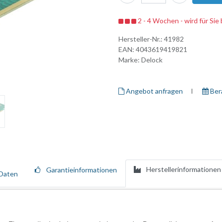
2 - 4 Wochen - wird für Sie 
Hersteller-Nr.:
41982
EAN:
4043619419821
Marke:
Delock
Angebot anfragen
I ​
Ber
Herstellerinformationen
Garantieinformationen
Daten
en Anschluss einer PCI Express x16 Karte. Diese Art der horizontalen I
ich ist.