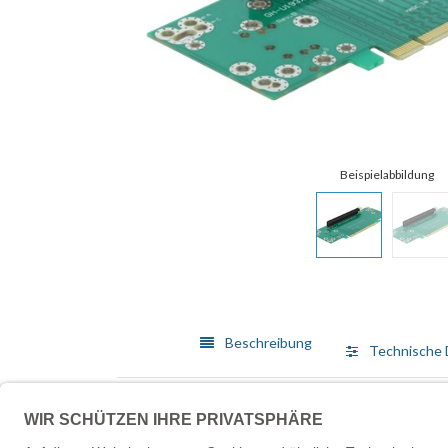
Beschreibung
Technische 
Die PCI Express Riser Karte von Delock ermöglicht d
eine vertikale Installation aus Platzgründen nicht mögl