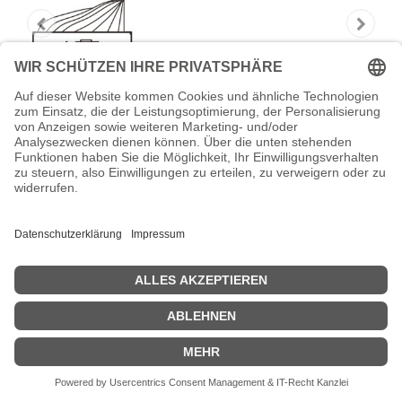
Lenovo Server-Riser-Kit - high power
Lenovo - Server-Riser-Kit - high power
Zeige Preise inklusiv MwSt. (Brutto)
213,21
€
inkl. MwSt.
IN DEN WARENKORB