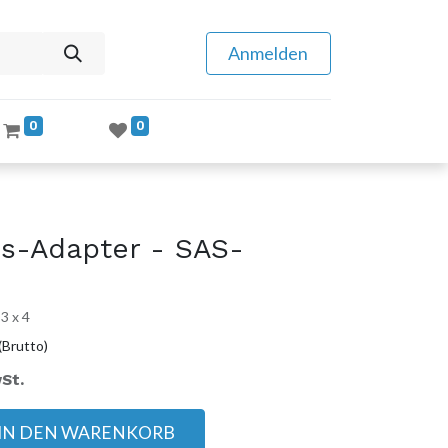
Anmelden
0
0
s-Adapter - SAS-
3 x 4
(Brutto)
St.
IN DEN WARENKORB