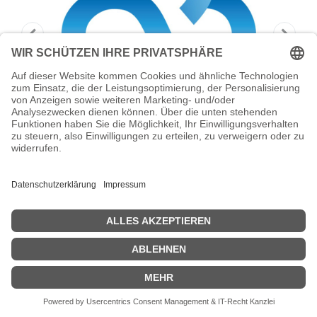
Lancom Management Cloud -
Abonnement-Lizenz (1 Jahr)
LANCOM Management Cloud - Abonnement-Lizenz (1 Jahr) - für
LANCOM Gerät der Kategorie B (GS-2326(P)(+), 17xx ROuter,
IAP-/OAP-ROuter, WLC-4006+), Projekt-ID erforderlich - für P/N:
61880, 62111
Zeige Preise inklusiv MwSt. (Brutto)