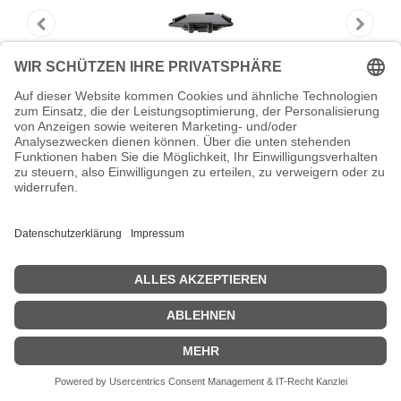
Brodit PDA Halter passiv B 539855
Brodit PDA Halter passiv B 539855 - holder - lock - tilt - swivel -
Black
Zeige Preise inklusiv MwSt. (Brutto)
124,01
€
inkl. MwSt.
IN DEN WARENKORB