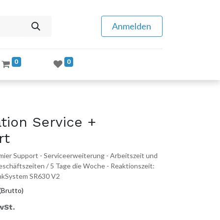
Anmelden
0
0
tion Service +
rt
ier Support - Serviceerweiterung - Arbeitszeit und
 Geschäftszeiten / 5 Tage die Woche - Reaktionszeit:
hinkSystem SR630 V2
(Brutto)
wSt.