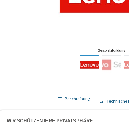
Beschreibung
Technische 
Lenovo bietet ein breit gefächertes Angebot von Me