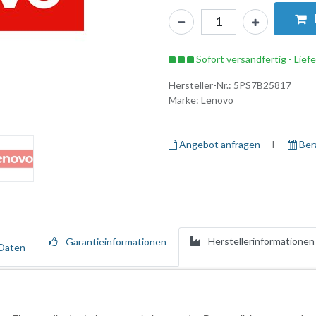
Sofort versandfertig - Lief
Hersteller-Nr.:
5PS7B25817
Marke:
Lenovo
Angebot anfragen
I ​
Ber
Herstellerinformationen
Garantieinformationen
Daten
hrwertdiensten, die den gesamten Lebenszyklus Ihrer Lenovo-Ressource