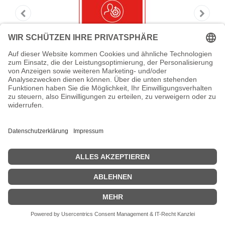
Lenovo Foundation Service + Premier
Support
Lenovo Foundation Service + Premier Support -
Serviceerweiterung - Arbeitszeit und Ersatzteile - 3 Jahre - Vor-
Ort - Geschäftszeiten / 5 Tage die Woche - Reaktionszeit: am
nächsten Arbeitstag - für ThinkSystem SR630 7X02
Zeige Preise inklusiv MwSt. (Brutto)
1.143,14
€