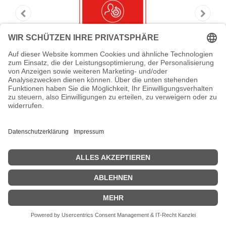
Lenovo Foundation Service + Premier
Support
Lenovo Foundation Service + Premier Support -
Serviceerweiterung - Arbeitszeit und Ersatzteile - 3 Jahre - Vor-
Ort - Geschäftszeiten / 5 Tage die Woche - Reaktionszeit: am
nächsten Arbeitstag - für ThinkSystem SR650 7X06
Zeige Preise inklusiv MwSt. (Brutto)
1.609,80
€