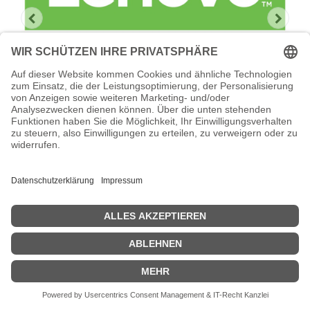
Lenovo Foundation Service + Premier
Support
Lenovo Foundation Service + Premier Support -
Serviceerweiterung - Arbeitszeit und Ersatzteile - 3 Jahre - Vor-
Ort - Geschäftszeiten / 5 Tage die Woche - Reaktionszeit: am
nächsten Arbeitstag - für ThinkSystem SR850 7X19
Zeige Preise inklusiv MwSt. (Brutto)
2.203,14
€