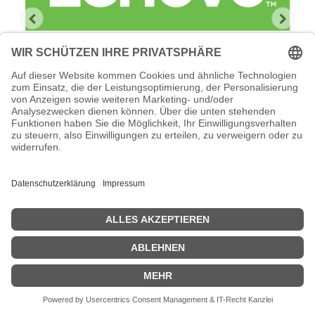
Lenovo Foundation Service + Premier
Support
Lenovo Foundation Service + Premier Support -
Serviceerweiterung - Arbeitszeit und Ersatzteile - 3 Jahre - Vor-
Ort - Geschäftszeiten / 5 Tage die Woche - Reaktionszeit: am
nächsten Arbeitstag - für P/N: 4587HC2, 4588-HC2
Zeige Preise inklusiv MwSt. (Brutto)
2.067,90
€