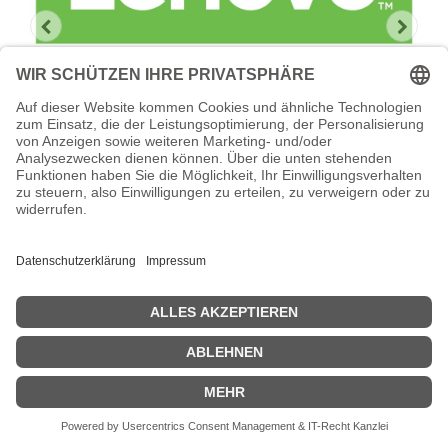
Lenovo Foundation Service + Premier
Support
Lenovo Foundation Service + Premier Support -
Serviceerweiterung - Arbeitszeit und Ersatzteile - 4 Jahre - Vor-
Ort - Geschäftszeiten / 5 Tage die Woche - Reaktionszeit: am
nächsten Arbeitstag - für ThinkSystem ST550 7X10
Zeige Preise inklusiv MwSt. (Brutto)
1.492,07
€