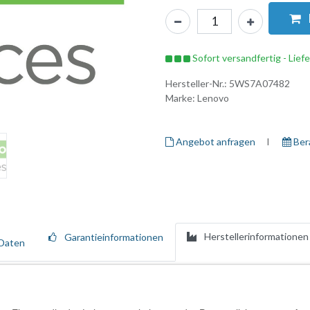
Sofort versandfertig - Lief
Hersteller-Nr.:
5WS7A07482
Marke:
Lenovo
Angebot anfragen
I ​
Ber
Herstellerinformationen
Garantieinformationen
Daten
hrwertdiensten, die den gesamten Lebenszyklus Ihrer Lenovo-Ressource