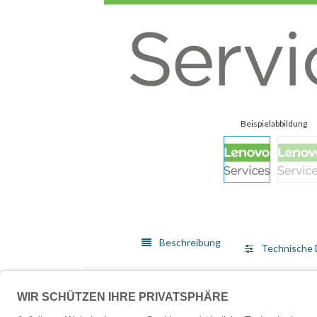
Beschreibung
Technische 
Lenovo bietet ein breit gefächertes Angebot von Me