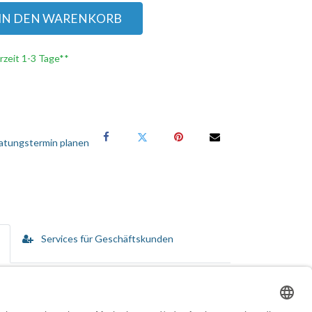
IN DEN WARENKORB
erzeit 1-3 Tage**
atungstermin planen
Services für Geschäftskunden
n vom Kauf bis hin zur Disposition umfassen.