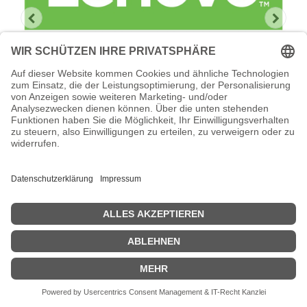
Lenovo Foundation Service + Premier
Support
Lenovo Foundation Service + Premier Support -
Serviceerweiterung - Arbeitszeit und Ersatzteile - 5 Jahre - Vor-
Ort - Geschäftszeiten / 5 Tage die Woche - Reaktionszeit: am
nächsten Arbeitstag - für P/N: 715952F, 7159G52, 7159HC1,
7159HC2, 7159-HCH
Zeige Preise inklusiv MwSt. (Brutto)