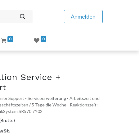
Anmelden
0
0
tion Service +
rt
ier Support - Serviceerweiterung - Arbeitszeit und
 Geschäftszeiten / 5 Tage die Woche - Reaktionszeit:
hinkSystem SR570 7Y02
(Brutto)
MwSt.