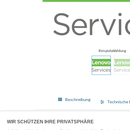
Beschreibung
Technische 
Lenovo bietet ein breit gefächertes Angebot von Me