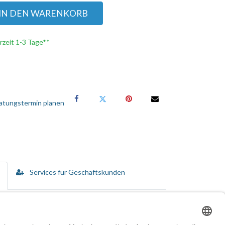
IN DEN WARENKORB
erzeit 1-3 Tage**
atungstermin planen
Services für Geschäftskunden
n vom Kauf bis hin zur Disposition umfassen.