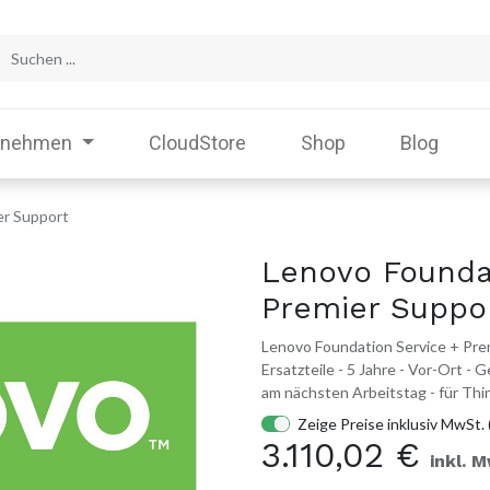
rnehmen
CloudStore
Shop
Blog
er Support
Lenovo Founda
Premier Suppo
Lenovo Foundation Service + Prem
Ersatzteile - 5 Jahre - Vor-Ort -
am nächsten Arbeitstag - für T
Zeige Preise inklusiv MwSt. 
3.110,02
€
inkl. 