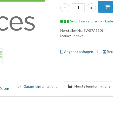
Sofort versandfertig - Lief
Hersteller-Nr.:
5WS7A11094
Marke:
Lenovo
Angebot anfragen
I ​
Ber
Herstellerinformationen
Garantieinformationen
Daten
hrwertdiensten, die den gesamten Lebenszyklus Ihrer Lenovo-Ressource