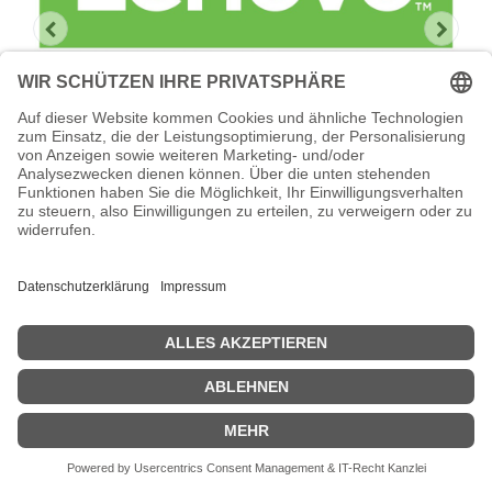
Lenovo Foundation Service + Premier
Support
Lenovo Foundation Service + Premier Support -
Serviceerweiterung - Arbeitszeit und Ersatzteile - 1 Jahr - Vor-Ort
- Geschäftszeiten / 5 Tage die Woche - Reaktionszeit: am
nächsten Arbeitstag - für ThinkSystem SR590 7X98
Zeige Preise inklusiv MwSt. (Brutto)
517,55
€