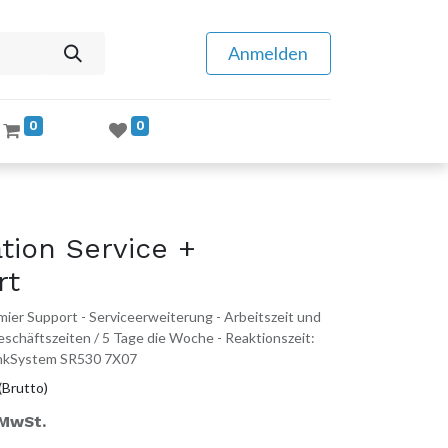
Anmelden
0
0
tion Service +
rt
ier Support - Serviceerweiterung - Arbeitszeit und
 Geschäftszeiten / 5 Tage die Woche - Reaktionszeit:
hinkSystem SR530 7X07
(Brutto)
 MwSt.