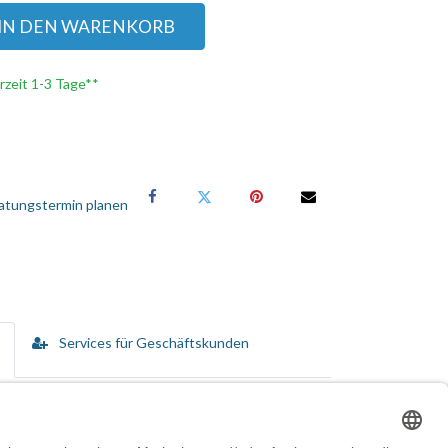
IN DEN WARENKORB
erzeit 1-3 Tage**
atungstermin planen
Services für Geschäftskunden
n vom Kauf bis hin zur Disposition umfassen.