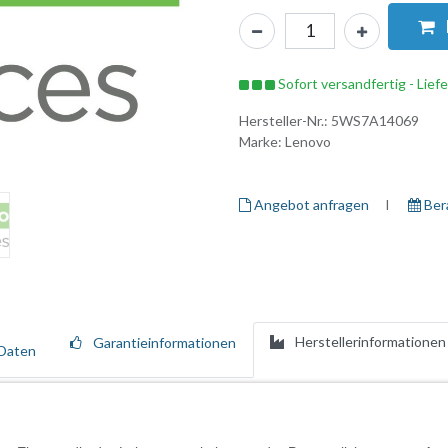
Sofort versandfertig - Lief
Hersteller-Nr.:
5WS7A14069
Marke:
Lenovo
Angebot anfragen
I ​
Ber
Herstellerinformationen
Garantieinformationen
Daten
hrwertdiensten, die den gesamten Lebenszyklus Ihrer Lenovo-Ressource