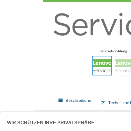
Beschreibung
Technische 
Lenovo bietet ein breit gefächertes Angebot von Me