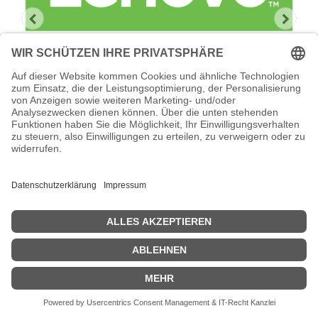
Lenovo Foundation Service + Premier
Support
Lenovo Foundation Service + Premier Support -
Serviceerweiterung - Arbeitszeit und Ersatzteile - 3 Jahre - Vor-
Ort - Geschäftszeiten / 5 Tage die Woche - Reaktionszeit: am
nächsten Arbeitstag - für P/N: 7Y420001EA, 7Y420002EA,
7Y42CTO1WW
Zeige Preise inklusiv MwSt. (Brutto)