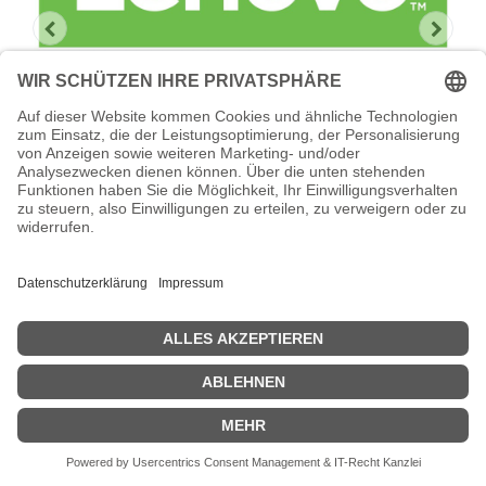
Lenovo Foundation Service + Premier
Support
Lenovo Foundation Service + Premier Support -
Serviceerweiterung - Arbeitszeit und Ersatzteile - 3 Jahre - Vor-
Ort - Geschäftszeiten / 5 Tage die Woche - Reaktionszeit: am
nächsten Arbeitstag - für P/N: 7Y41CTO1WW
Zeige Preise inklusiv MwSt. (Brutto)
2.022,37
€