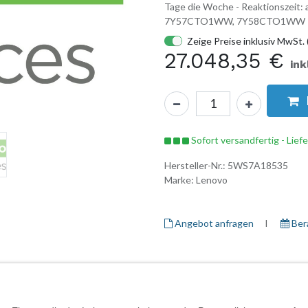
Tage die Woche - Reaktionszeit
7Y57CTO1WW, 7Y58CTO1WW
Zeige Preise inklusiv MwSt. 
27.048,35
€
ink
Sofort versandfertig - Lief
Hersteller-Nr.:
5WS7A18535
Marke:
Lenovo
Angebot anfragen
I ​
Ber
Herstellerinformationen
Garantieinformationen
Daten