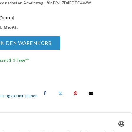
: am nächsten Arbeitstag - für P/N: 7D4FCTO4WW,
(Brutto)
l. MwSt.
IN DEN WARENKORB
erzeit 1-3 Tage**
atungstermin planen
Services für Geschäftskunden