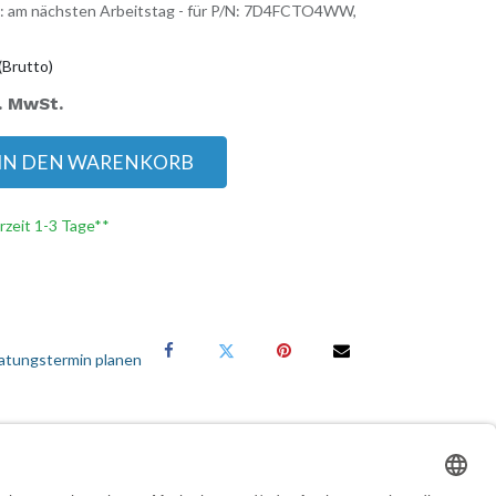
t: am nächsten Arbeitstag - für P/N: 7D4FCTO4WW,
(Brutto)
l. MwSt.
IN DEN WARENKORB
erzeit 1-3 Tage**
atungstermin planen
Services für Geschäftskunden