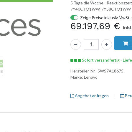
5 Tage die Woche - Reaktionszei
7Y40CTO1WW, 7Y58CTO1WW
Zeige Preise inklusiv MwSt. 
69.197,69
€
ink
Sofort versandfertig - Lief
Hersteller-Nr.:
5WS7A18675
Marke:
Lenovo
Angebot anfragen
I ​
Ber
Herstellerinformationen
Garantieinformationen
Daten