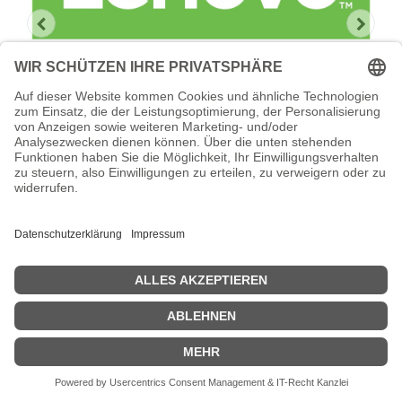
Lenovo Foundation Service + Premier
Support
Lenovo Foundation Service + Premier Support -
Serviceerweiterung - Arbeitszeit und Ersatzteile - 5 Jahre - Vor-
Ort - Geschäftszeiten / 5 Tage die Woche - Reaktionszeit: am
nächsten Arbeitstag - für P/N: 7Y70CTO1WW
Zeige Preise inklusiv MwSt. (Brutto)
8.066,47
€