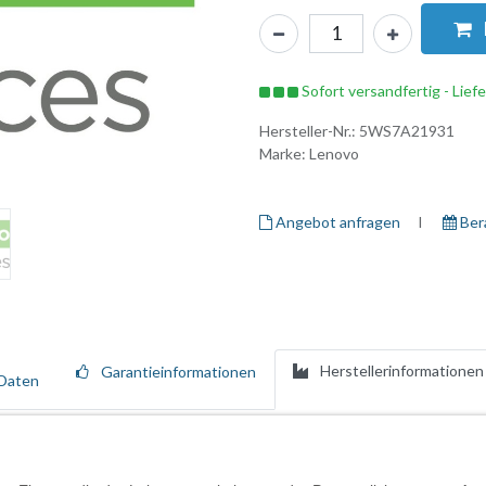
Sofort versandfertig - Lief
Hersteller-Nr.:
5WS7A21931
Marke:
Lenovo
Angebot anfragen
I ​
Ber
Herstellerinformationen
Garantieinformationen
Daten
hrwertdiensten, die den gesamten Lebenszyklus Ihrer Lenovo-Ressource