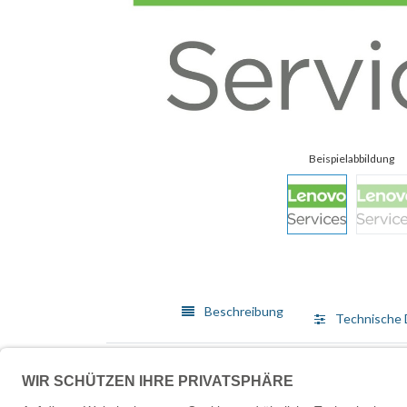
Beschreibung
Technische 
Lenovo bietet ein breit gefächertes Angebot von Me