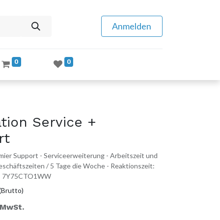
Anmelden
0
0
tion Service +
rt
ier Support - Serviceerweiterung - Arbeitszeit und
 Geschäftszeiten / 5 Tage die Woche - Reaktionszeit:
P/N: 7Y75CTO1WW
(Brutto)
. MwSt.