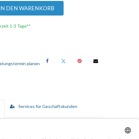
IN DEN WARENKORB
erzeit 1-3 Tage**
atungstermin planen
Services für Geschäftskunden
n vom Kauf bis hin zur Disposition umfassen.