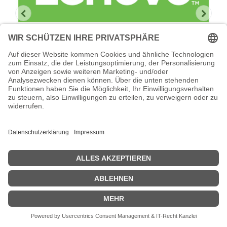
Lenovo Foundation Service + Premier
Support
Lenovo Foundation Service + Premier Support -
Serviceerweiterung - Arbeitszeit und Ersatzteile - 1 Jahr - Vor-Ort
- Geschäftszeiten / 5 Tage die Woche - Reaktionszeit: am
nächsten Arbeitstag - für ThinkSystem SR670 7Y36
Zeige Preise inklusiv MwSt. (Brutto)
1.143,53
€