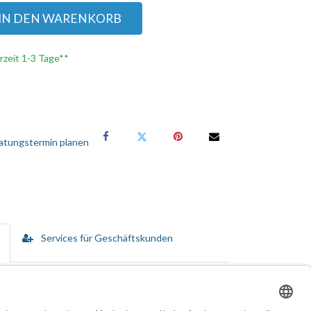
IN DEN WARENKORB
erzeit 1-3 Tage**
atungstermin planen
Services für Geschäftskunden
n vom Kauf bis hin zur Disposition umfassen.