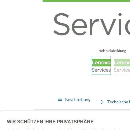
Beschreibung
Technische 
Lenovo bietet ein breit gefächertes Angebot von Me