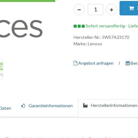
Sofort versandfertig - Lief
Hersteller-Nr.:
5WS7A23170
Marke:
Lenovo
Angebot anfragen
I ​
Ber
Herstellerinformationen
Garantieinformationen
Daten
hrwertdiensten, die den gesamten Lebenszyklus Ihrer Lenovo-Ressource