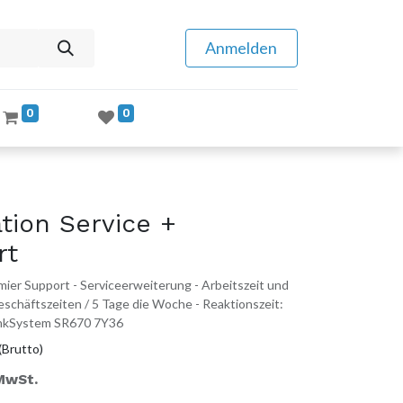
Anmelden
0
0
tion Service +
rt
ier Support - Serviceerweiterung - Arbeitszeit und
 Geschäftszeiten / 5 Tage die Woche - Reaktionszeit:
hinkSystem SR670 7Y36
(Brutto)
 MwSt.