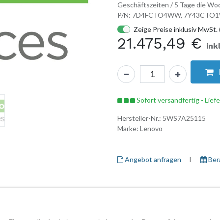
Geschäftszeiten / 5 Tage die Woc
P/N: 7D4FCTO4WW, 7Y43CT
Zeige Preise inklusiv MwSt. 
21.475,49
€
ink
Sofort versandfertig - Lief
Hersteller-Nr.:
5WS7A25115
Marke:
Lenovo
Angebot anfragen
I ​
Ber
Herstellerinformationen
Garantieinformationen
Daten