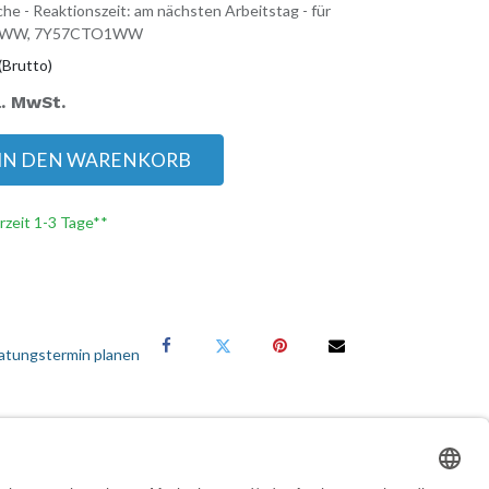
he - Reaktionszeit: am nächsten Arbeitstag - für
O1WW, 7Y57CTO1WW
(Brutto)
l. MwSt.
IN DEN WARENKORB
erzeit 1-3 Tage**
atungstermin planen
Services für Geschäftskunden