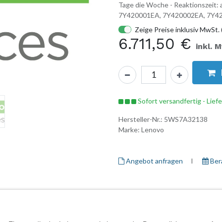
Tage die Woche - Reaktionszeit
7Y420001EA, 7Y420002EA, 7
Zeige Preise inklusiv MwSt. 
6.711,50
€
inkl. 
Sofort versandfertig - Lief
Hersteller-Nr.:
5WS7A32138
Marke:
Lenovo
Angebot anfragen
I ​
Ber
Herstellerinformationen
Garantieinformationen
Daten