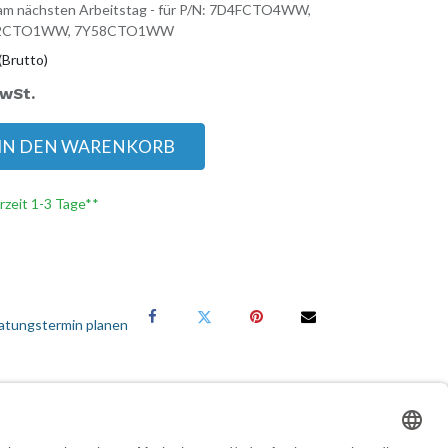
: am nächsten Arbeitstag - für P/N: 7D4FCTO4WW,
Y42CTO1WW, 7Y58CTO1WW
(Brutto)
MwSt.
IN DEN WARENKORB
erzeit 1-3 Tage**
atungstermin planen
Services für Geschäftskunden