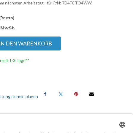
: am nächsten Arbeitstag - für P/N: 7D4FCTO4WW,
(Brutto)
. MwSt.
IN DEN WARENKORB
erzeit 1-3 Tage**
atungstermin planen
Services für Geschäftskunden