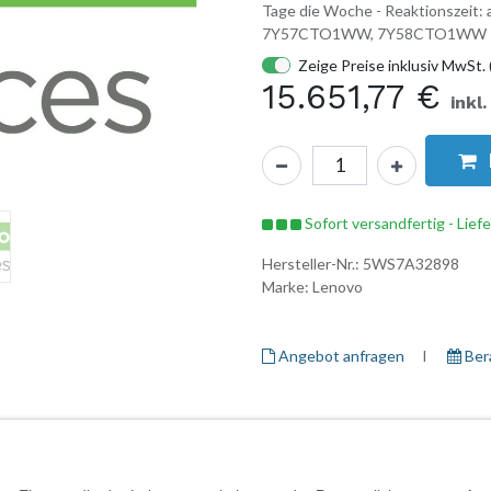
Tage die Woche - Reaktionszeit
7Y57CTO1WW, 7Y58CTO1WW
Zeige Preise inklusiv MwSt. 
15.651,77
€
inkl
Sofort versandfertig - Lief
Hersteller-Nr.:
5WS7A32898
Marke:
Lenovo
Angebot anfragen
I ​
Ber
Herstellerinformationen
Garantieinformationen
Daten