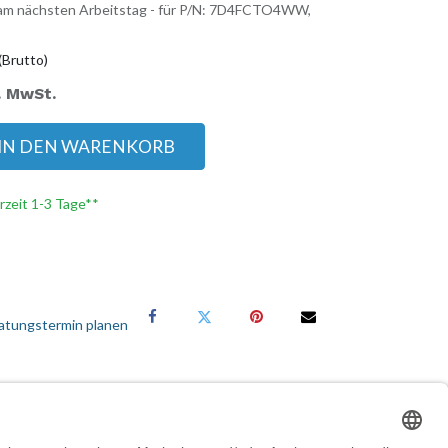
: am nächsten Arbeitstag - für P/N: 7D4FCTO4WW,
(Brutto)
. MwSt.
IN DEN WARENKORB
erzeit 1-3 Tage**
atungstermin planen
Services für Geschäftskunden