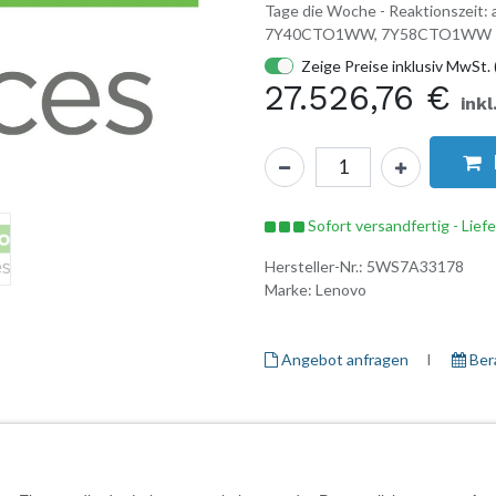
Tage die Woche - Reaktionszeit
7Y40CTO1WW, 7Y58CTO1WW
Zeige Preise inklusiv MwSt. 
27.526,76
€
inkl
Sofort versandfertig - Lief
Hersteller-Nr.:
5WS7A33178
Marke:
Lenovo
Angebot anfragen
I ​
Ber
Herstellerinformationen
Garantieinformationen
Daten