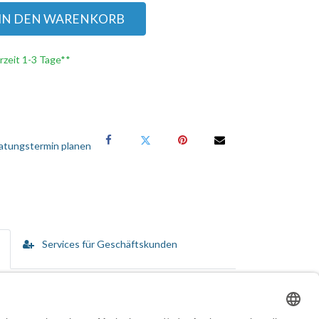
IN DEN WARENKORB
erzeit 1-3 Tage**
atungstermin planen
Services für Geschäftskunden
n vom Kauf bis hin zur Disposition umfassen.