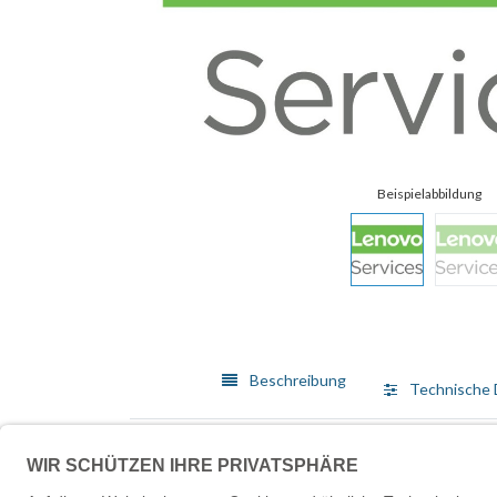
Beschreibung
Technische 
Lenovo bietet ein breit gefächertes Angebot von Me