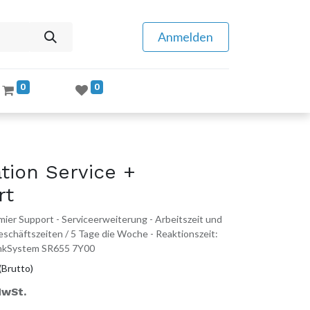
Anmelden
0
0
tion Service +
rt
ier Support - Serviceerweiterung - Arbeitszeit und
 Geschäftszeiten / 5 Tage die Woche - Reaktionszeit:
hinkSystem SR655 7Y00
(Brutto)
MwSt.