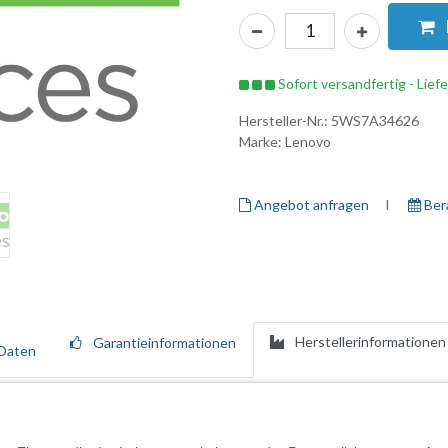
Sofort versandfertig - Lief
Hersteller-Nr.:
5WS7A34626
Marke:
Lenovo
Angebot anfragen
I ​
Ber
Herstellerinformationen
Garantieinformationen
Daten
hrwertdiensten, die den gesamten Lebenszyklus Ihrer Lenovo-Ressource