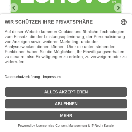
Lenovo Foundation Service + Premier
Support
Lenovo Foundation Service + Premier Support -
Serviceerweiterung - Arbeitszeit und Ersatzteile - 1 Jahr - Vor-Ort
- Geschäftszeiten / 5 Tage die Woche - Reaktionszeit: am
nächsten Arbeitstag - für P/N: 7X06CTO1WW, 7X06CTOLWW
Zeige Preise inklusiv MwSt. (Brutto)
2.522,51
€